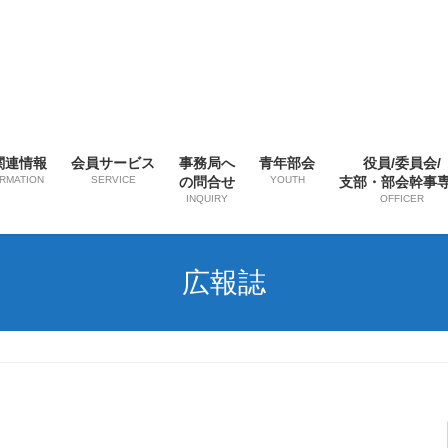
関連情報
会員サービス
事務局へ
青年部会
役員/委員会/
ORMATION
SERVICE
の問合せ
YOUTH
支部・部会幹事
INQUIRY
OFFICER
広報誌