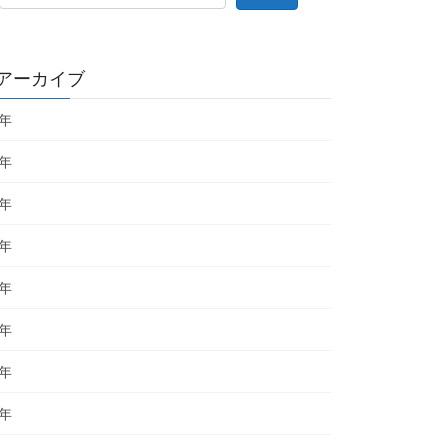
アーカイブ
6年
5年
4年
3年
2年
1年
0年
9年