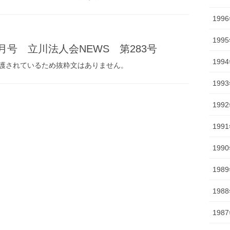
199
199
1月号 立川法人会NEWS 第283号
199
護されているため抜粋文はありません。
199
199
199
199
198
198
198