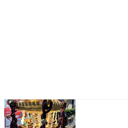
コメントやタイトルを工夫して、ぜひアピールしてください。
入選するのは、あなたの1枚かもしれません
以下はほんの一例です。
応募は、支部長か支部広報委員、または本部事務局あてにメール
添付で
写真をお送りください。「フォトコンテスト応募」というタイト
ルで
法人名、お名前と写真のタイトルを添えてお送りください。
本部事務局メール：
info-tachikawa@tohoren.or.jp