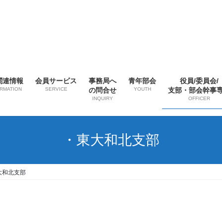
関連情報
会員サービス
事務局へ
青年部会
役員/委員会/
ORMATION
SERVICE
の問合せ
YOUTH
支部・部会幹事
INQUIRY
OFFICER
・東大和北支部
大和北支部