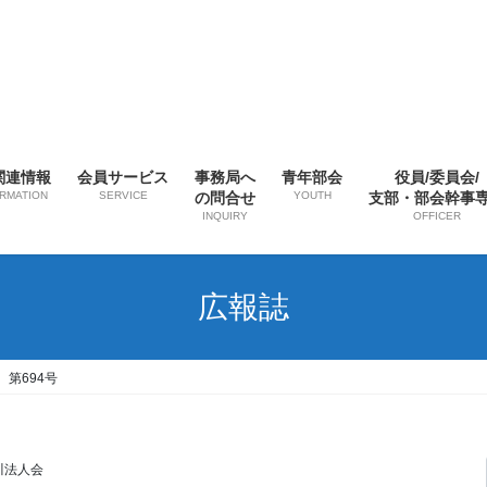
関連情報
会員サービス
事務局へ
青年部会
役員/委員会/
ORMATION
SERVICE
の問合せ
YOUTH
支部・部会幹事
INQUIRY
OFFICER
広報誌
 第694号
川法人会