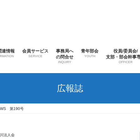
関連情報
会員サービス
事務局へ
青年部会
役員/委員会/
ORMATION
SERVICE
の問合せ
YOUTH
支部・部会幹事
INQUIRY
OFFICER
広報誌
WS 第190号
川法人会