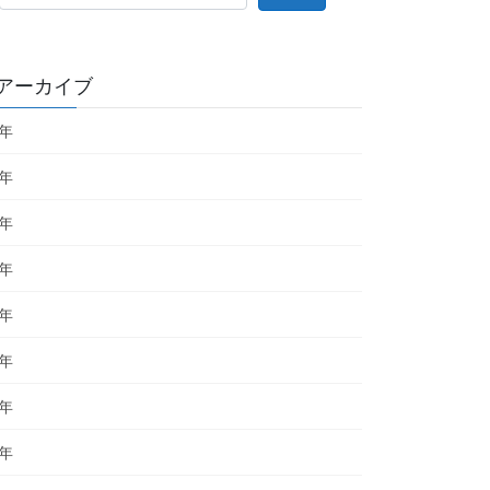
アーカイブ
6年
5年
4年
3年
2年
1年
0年
9年