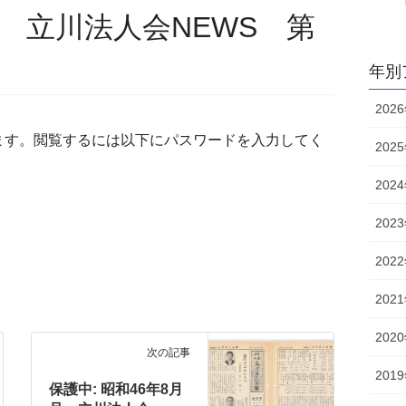
号 立川法人会NEWS 第
年別
202
ます。閲覧するには以下にパスワードを入力してく
202
202
202
202
202
202
次の記事
201
保護中: 昭和46年8月