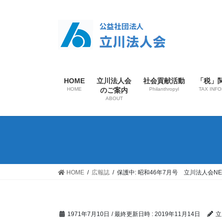
HOME
立川法人会
社会貢献活動
「税」
HOME
のご案内
Philanthropyl
TAX INF
ABOUT
HOME
広報誌
保護中: 昭和46年7月号 立川法人会NE
1971年7月10日
/ 最終更新日時 :
2019年11月14日
立