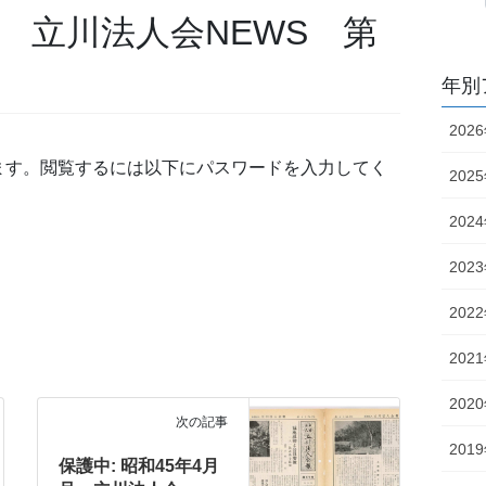
号 立川法人会NEWS 第
年別
202
ます。閲覧するには以下にパスワードを入力してく
202
202
202
202
202
202
次の記事
201
保護中: 昭和45年4月