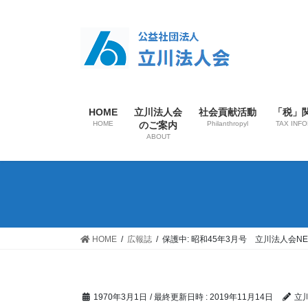
HOME
立川法人会
社会貢献活動
「税」
HOME
のご案内
Philanthropyl
TAX INF
ABOUT
HOME
広報誌
保護中: 昭和45年3月号 立川法人会NE
1970年3月1日
/ 最終更新日時 :
2019年11月14日
立