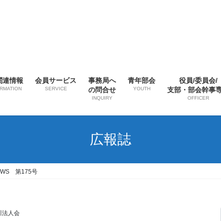
関連情報
会員サービス
事務局へ
青年部会
役員/委員会/
ORMATION
SERVICE
の問合せ
YOUTH
支部・部会幹事
INQUIRY
OFFICER
広報誌
WS 第175号
川法人会