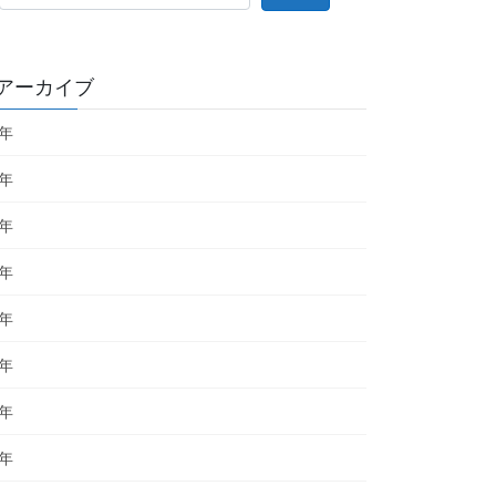
アーカイブ
6年
5年
4年
3年
2年
1年
0年
9年