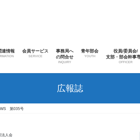
関連情報
会員サービス
事務局へ
青年部会
役員/委員会/
ORMATION
SERVICE
の問合せ
YOUTH
支部・部会幹事
INQUIRY
OFFICER
広報誌
WS 第035号
川法人会