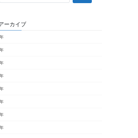
アーカイブ
6年
5年
4年
3年
2年
1年
0年
9年