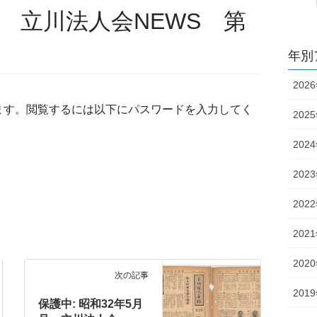
号 立川法人会NEWS 第
年別
202
ます。閲覧するには以下にパスワードを入力してく
202
202
202
202
202
202
次の記事
201
保護中: 昭和32年5月