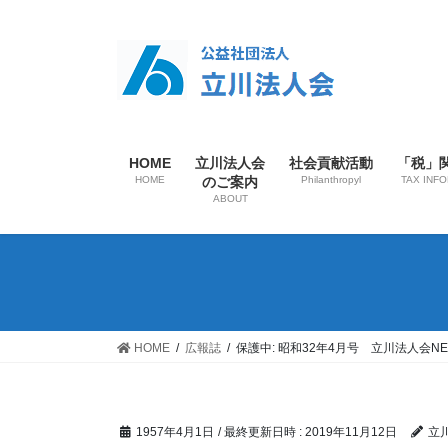
HOME
立川法人会
社会貢献活動
「税」
HOME
のご案内
Philanthropyl
TAX INF
ABOUT
HOME
広報誌
保護中: 昭和32年4月号 立川法人会NE
1957年4月1日
/ 最終更新日時 :
2019年11月12日
立