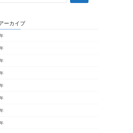
アーカイブ
6年
5年
4年
3年
2年
1年
0年
9年