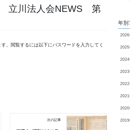
号 立川法人会NEWS 第
年別
202
ます。閲覧するには以下にパスワードを入力してく
202
202
202
202
202
202
次の記事
201