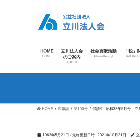
HOME
立川法人会
社会貢献活動
「税」
HOME
のご案内
Philanthropyl
TAX INF
ABOUT
HOME
広報誌
第100号
保護中: 昭和38年5月号 立
1963年5月21日
/ 最終更新日時 :
2021年10月21日
立