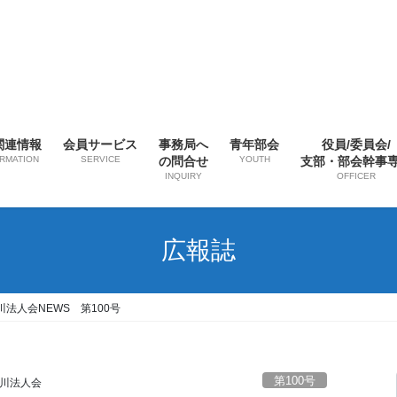
関連情報
会員サービス
事務局へ
青年部会
役員/委員会/
ORMATION
SERVICE
の問合せ
YOUTH
支部・部会幹事
INQUIRY
OFFICER
広報誌
川法人会NEWS 第100号
第100号
川法人会