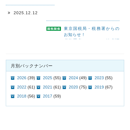
交通・アクセス
個人情報について
2025.12.12
サイトマップ
東京国税局・税務署からの
お知らせ！
税務署窓口における納税証
明書の受付時間短縮の実施
について
月別バックナンバー
2025.12.10
2026
(39)
2025
(55)
2024
(49)
2023
(55)
東京都主税局からのお知ら
2022
(61)
2021
(61)
2020
(75)
2019
(67)
せ！
2018
(56)
2017
(59)
令和８年１月５日より都税
関係手続きにおいて登記事
項証明書の添付が不要とな
ります。