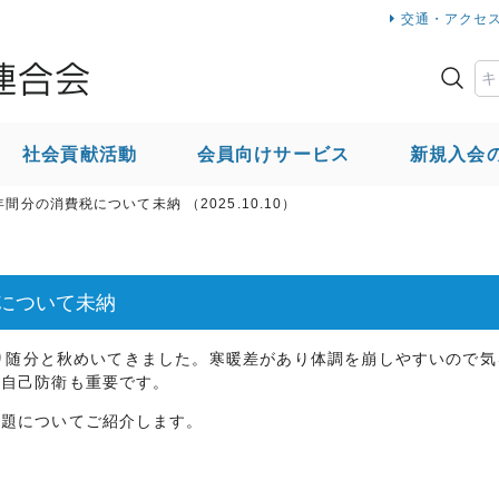
交通・アクセ
社会貢献活動
会員向けサービス
新規入会
法人会のご案内
間分の消費税について未納 （2025.10.10）
新規入会のご案内
その他取組
税について未納
協力会社の皆様へ
り随分と秋めいてきました。寒暖差があり体調を崩しやすいので気
の自己防衛も重要です。
題についてご紹介します。
個人情報について
サ