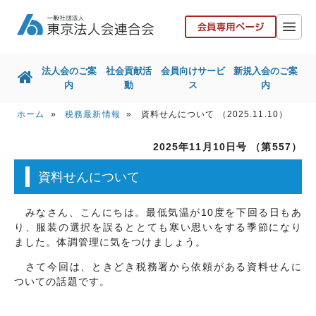
法人会のご案
社会貢献活
会員向けサービ
新規入会のご案
内
動
ス
内
ホーム
»
税務最新情報
» 資料せんについて （2025.11.10）
ホーム
法人会のご案内
2025年11月10日号 （第557）
社会貢献活動
会員向けサービス
資料せんについて
新規入会のご案内
国税局との取組
東京都との取組
その他取組
みなさん、こんにちは。最低気温が10度を下回る日もあ
り、服装の選択を誤るととても寒い思いをする季節になり
リンク集
お問い合せ
ました。体調管理に気をつけましょう。
協力会社の皆様へ
さて今回は、ときどき税務署から依頼がある資料せんに
ついての話題です。