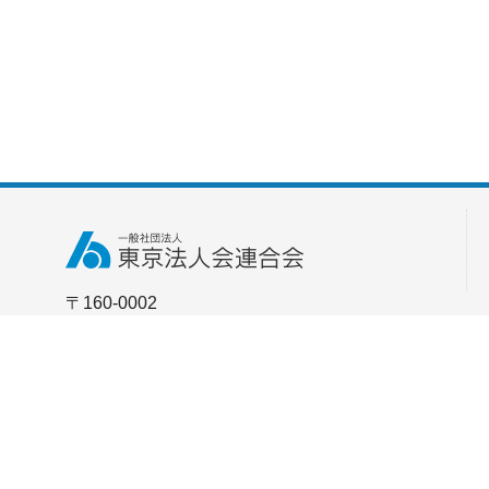
〒160-0002
東京都新宿区四谷坂町5番6号
全法連会館3F [
アクセス
]
TEL：03-3357-0771
FAX：03-3357-0772
お問い合わせはこちら