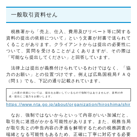
交通・アクセス
個人情報について
一般取引資料せん
サイトマップ
税務署から「売上、仕入、費用及びリベート等に関する
資料の提出の依頼について」という文書が封書で送られて
くることがあります。クライアントからは提出の必要性に
ついて、質問を受けることがよくありますが、その際は
「可能なら提出してください」と回答しています。
法律上は提出が義務付けられているわけではなく、「協
力のお願い」との位置づけです。例えば広島国税局ＦＡＱ
（問１）でも、下記の通り記載されています。
この度の依頼については、提出をお願いしているもので強制ではありませんが、資料の作
成・提出にご協力をお願いします。
https://www.nta.go.jp/about/organization/hiroshima/shiry
なお、強制ではないからといって内容がいい加減だと、
取引先に迷惑がかかる可能性があります。また、税務当局
が取引先との申告内容の矛盾を解明するための税務調査の
端緒となる可能性もあるため、正確に丁寧に対応する必要