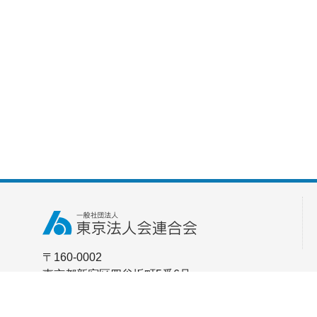
〒160-0002
東京都新宿区四谷坂町5番6号
全法連会館3F [
アクセス
]
TEL：03-3357-0771