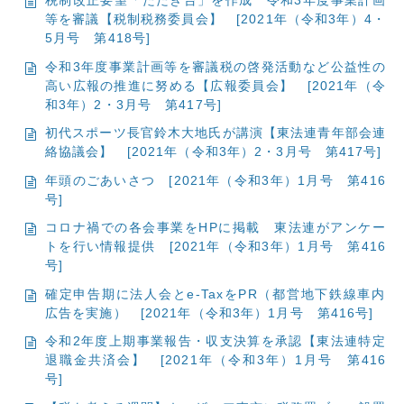
税制改正要望「たたき台」を作成 令和3年度事業計画
等を審議【税制税務委員会】
[2021年（令和3年）4・
5月号 第418号]
令和3年度事業計画等を審議税の啓発活動など公益性の
高い広報の推進に努める【広報委員会】
[2021年（令
和3年）2・3月号 第417号]
初代スポーツ長官鈴木大地氏が講演【東法連青年部会連
絡協議会】
[2021年（令和3年）2・3月号 第417号]
年頭のごあいさつ
[2021年（令和3年）1月号 第416
号]
コロナ禍での各会事業をHPに掲載 東法連がアンケー
トを行い情報提供
[2021年（令和3年）1月号 第416
号]
確定申告期に法人会とe-TaxをPR（都営地下鉄線車内
広告を実施）
[2021年（令和3年）1月号 第416号]
令和2年度上期事業報告・収支決算を承認【東法連特定
退職金共済会】
[2021年（令和3年）1月号 第416
号]