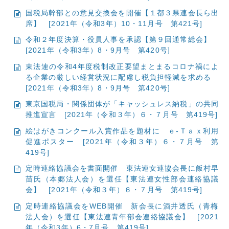
交通・アクセス
個人情報について
国税局幹部との意見交換会を開催【１都３県連会長ら出
席】
[2021年（令和3年）10・11月号 第421号]
サイトマップ
令和２年度決算・役員人事を承認【第９回通常総会】
[2021年（令和3年）8・9月号 第420号]
東法連の令和4年度税制改正要望まとまるコロナ禍によ
る企業の厳しい経営状況に配慮し税負担軽減を求める
[2021年（令和3年）8・9月号 第420号]
東京国税局・関係団体が「キャッシュレス納税」の共同
推進宣言
[2021年（令和３年）６・７月号 第419号]
絵はがきコンクール入賞作品を題材に ｅ-Ｔａｘ利用
促進ポスター
[2021年（令和３年）６・７月号 第
419号]
定時連絡協議会を書面開催 東法連女連協会長に飯村早
苗氏（本郷法人会）を選任【東法連女性部会連絡協議
会】
[2021年（令和３年）６・７月号 第419号]
定時連絡協議会をWEB開催 新会長に酒井透氏（青梅
法人会）を選任【東法連青年部会連絡協議会】
[2021
年（令和3年）6・7月号 第419号]