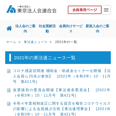
法人会のご案
社会貢献活
会員向けサービ
新規入会のご案
内
動
ス
内
ホーム
»
東法連ニュース
» 2021年の一覧
ホーム
法人会のご案内
社会貢献活動
会員向けサービス
2021年の東法連ニュース一覧
新規入会のご案内
国税局との取組
コロナ感染症関連 補助金・助成金セミナーを開催 【法
人会員ら25名が参加】
東京都との取組
[2021年（令和3年）10・11月
その他取組
号 第421号]
リンク集
お問い合せ
改選後初の委員会開催【東法連各委員会】
[2021年
（令和3年）10・11月号 第421号]
協力会社の皆様へ
令和４年度税制改正に関する提言を報告コロナウイルス
の影響による会員減少注視【東法連理事会】
[2021年
（令和3年）10・11月号 第421号]