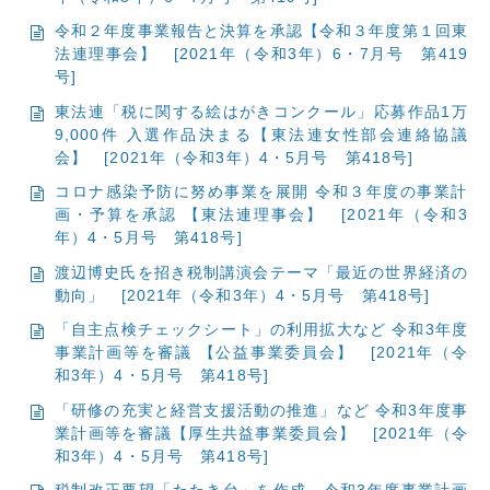
令和２年度事業報告と決算を承認【令和３年度第１回東
法連理事会】
[2021年（令和3年）6・7月号 第419
号]
東法連「税に関する絵はがきコンクール」応募作品1万
9,000件 入選作品決まる【東法連女性部会連絡協議
会】
[2021年（令和3年）4・5月号 第418号]
コロナ感染予防に努め事業を展開 令和３年度の事業計
画・予算を承認 【東法連理事会】
[2021年（令和3
年）4・5月号 第418号]
渡辺博史氏を招き税制講演会テーマ「最近の世界経済の
動向」
[2021年（令和3年）4・5月号 第418号]
「自主点検チェックシート」の利用拡大など 令和3年度
事業計画等を審議 【公益事業委員会】
[2021年（令
和3年）4・5月号 第418号]
「研修の充実と経営支援活動の推進」など 令和3年度事
業計画等を審議【厚生共益事業委員会】
[2021年（令
和3年）4・5月号 第418号]