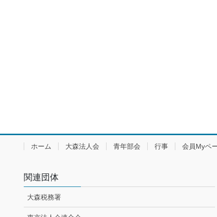
ホーム
大森法人会
青年部会
行事
会員Myペ
関連団体
大森税務署