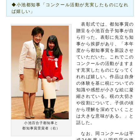
◆小池都知事「コンクール活動が充実したものになれ
ば嬉しい」
表彰式では、都知事賞の
贈呈を小池百合子知事が自
ら行った。表彰に先立ち知
事から挨拶があり、「本年
度から都知事賞を新設させ
ていただいた。これでこの
コンクールの活動がますま
す充実したものになってく
れれば嬉しい。作品は自身
の体験を基に税についての
知識や感想が小さな絵に凝
縮されている。税の大切さ
や役割について、子供の頃
から理解を深めていくこと
は大きな意味がある。」と
話した。
小池百合子都知事と
都知事賞受賞者（右）
なお、同コンクールは平