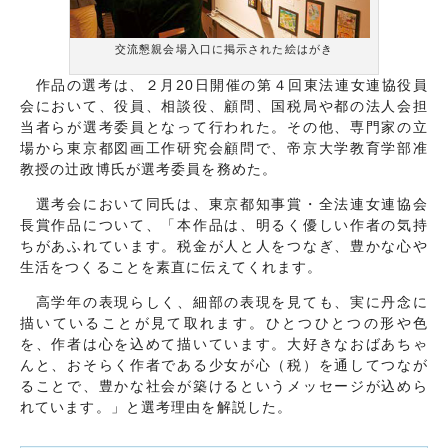
交流懇親会場入口に掲示された絵はがき
作品の選考は、２月20日開催の第４回東法連女連協役員
会において、役員、相談役、顧問、国税局や都の法人会担
当者らが選考委員となって行われた。その他、専門家の立
場から東京都図画工作研究会顧問で、帝京大学教育学部准
教授の辻政博氏が選考委員を務めた。
選考会において同氏は、東京都知事賞・全法連女連協会
長賞作品について、「本作品は、明るく優しい作者の気持
ちがあふれています。税金が人と人をつなぎ、豊かな心や
生活をつくることを素直に伝えてくれます。
高学年の表現らしく、細部の表現を見ても、実に丹念に
描いていることが見て取れます。ひとつひとつの形や色
を、作者は心を込めて描いています。大好きなおばあちゃ
んと、おそらく作者である少女が心（税）を通してつなが
ることで、豊かな社会が築けるというメッセージが込めら
れています。」と選考理由を解説した。