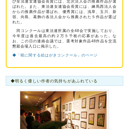
び全法連女連協会長賞には、北沢法人会の推薦作品が選
ばれた。また、東法連女連協会長賞には、練馬西法人会
からの推薦作品が選ばれ、優秀賞には、浅草、玉川、新
宿、向島、葛飾の各法人会から推薦された５作品が選ば
れた。
同コンクールは東法連所属の全48会で実施しており、
今年度は過去最高の約２万５千枚の応募があった。な
お、この日の連絡会議では、選考対象作品48作品を交流
懇親会場入口に掲示した。
◆「税に関する絵はがきコンクール」のページ
◆明るく優しい作者の気持ちがあふれている