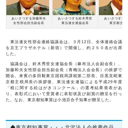
交通・アクセス
個人情報について
サイトマップ
あいさつする加藤和夫
あいさつする鈴木秀世
あいさつする
女性部会担当副会長
東法連女連協会長
東京都主税
東法連女性部会連絡協議会は、３月
12
日、全体連絡会議
を京王プラザホテル（新宿）で開催し、約２５０名が出席
した。
協議会は、鈴木秀世女連協会長（麻布法人会副会長）、
加藤和夫女性部会担当副会長（青梅法人会会長）の挨拶で
開会。来賓の多田毅東京国税局課税第二部長、目黒克昭東
京都主税局長の挨拶後、東法連女連協による平成
29
年度
「税に関する絵はがきコンクール」の選考結果発表があ
り、表彰式において受賞者に表彰状及び副賞の贈呈を行っ
た。なお、東京都知事賞は小池百合子知事が贈呈した。
◆東京都知事賞・・・北沢法人会推薦作品