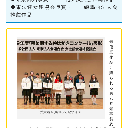
◆東法連女連協会長賞・・・練馬西法人会
推薦作品
最
優
秀
作
品
に
贈
ら
れ
る
東
京
都
知
受賞者全員揃って記念撮影
事
賞
及