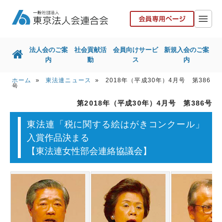
法人会のご案
社会貢献活
会員向けサービ
新規入会のご案
内
動
ス
内
ホーム
»
東法連ニュース
» 2018年（平成30年）4月号 第386
ホーム
法人会のご案内
号
第2018年（平成30年）4月号 第386号
社会貢献活動
会員向けサービス
東法連「税に関する絵はがきコンクール」
新規入会のご案内
国税局との取組
入賞作品決まる
東京都との取組
その他取組
【東法連女性部会連絡協議会】
リンク集
お問い合せ
協力会社の皆様へ