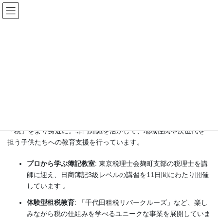
コ
ナ
ン
ビ
テ
ゲ
ン
ー
公益事業委員会
ツ
シ
へ
ョ
ス
ン
HOME
理事会・委員会・部会・地区会等
役員
委員会
公益事業委員会
キ
に
ッ
移
プ
動
～知識を「社会」へ還元する～
「税」をより身近に。専門知識を活かして、地域住民や次世代を
担う子供たちへの教育支援を行っています。
プロから学ぶ簿記教室
: 東京税理士会麹町支部の税理士を講
師に迎え、日商簿記3級レベルの講習を11日間にわたり開催
しています 。
体験型租税教育
: 「千代田租税リバークルーズ」など、楽し
みながら税の仕組みを学べるユニークな事業を展開していま