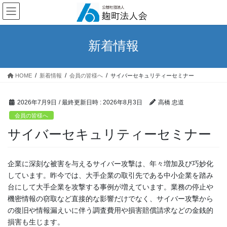
コ
ナ
ン
ビ
テ
ゲ
ン
ー
新着情報
ツ
シ
へ
ョ
ス
ン
HOME
新着情報
会員の皆様へ
サイバーセキュリティーセミナー
キ
に
ッ
移
プ
動
2026年7月9日
/ 最終更新日時 :
2026年8月3日
高橋 忠道
会員の皆様へ
サイバーセキュリティーセミナー
企業に深刻な被害を与えるサイバー攻撃は、年々増加及び巧妙化
しています。昨今では、大手企業の取引先である中小企業を踏み
台にして大手企業を攻撃する事例が増えています。業務の停止や
機密情報の窃取など直接的な影響だけでなく、サイバー攻撃から
の復旧や情報漏えいに伴う調査費用や損害賠償請求などの金銭的
損害も生じます。