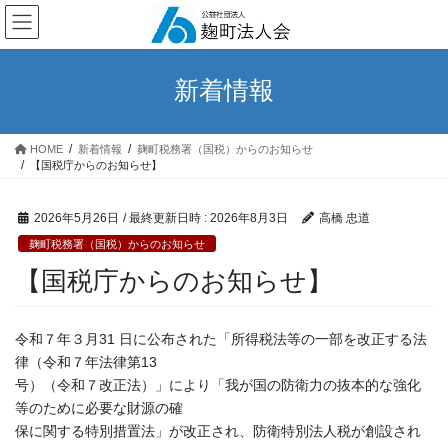
コ
ナ
ン
ビ
テ
ゲ
ン
ー
新着情報
ツ
シ
へ
ョ
ス
ン
HOME
新着情報
麹町税務署（国税）からのお知らせ
キ
に
【国税庁からのお知らせ】
ッ
移
プ
動
2026年5月26日
/ 最終更新日時 :
2026年8月3日
高橋 忠道
麹町税務署（国税）からのお知らせ
【国税庁からのお知らせ】
令和７年３月31 日に公布された「所得税法等の一部を改正する法
律（令和７年法律第13
号）（令和７改正法）」により「我が国の防衛力の抜本的な強化
等のために必要な財源の確
保に関する特別措置法」が改正され、防衛特別法人税が創設され