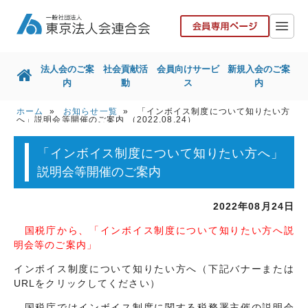
法人会のご案
社会貢献活
会員向けサービ
新規入会のご案
内
動
ス
内
ホーム
»
お知らせ一覧
» 「インボイス制度について知りたい方
ホーム
法人会のご案内
へ」説明会等開催のご案内 （2022.08.24）
社会貢献活動
会員向けサービス
「インボイス制度について知りたい方へ」
説明会等開催のご案内
新規入会のご案内
国税局との取組
東京都との取組
その他取組
2022年08月24日
国税庁から、「インボイス制度について知りたい方へ説
リンク集
お問い合せ
明会等のご案内」
協力会社の皆様へ
インボイス制度について知りたい方へ（下記バナーまたは
URLをクリックしてください）
国税庁ではインボイス制度に関する税務署主催の説明会