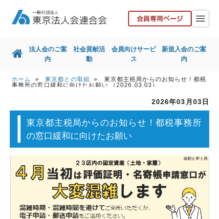
法人会のご案
社会貢献活
会員向けサービ
新規入会のご案
内
動
ス
内
ホーム
»
東京都との取組
» 東京都主税局からのお知らせ！都税
ホーム
法人会のご案内
事務所の窓口緩和に向けたお願い （2026.03.03）
2026年03月03日
社会貢献活動
会員向けサービス
東京都主税局からのお知らせ！都税事務所
新規入会のご案内
国税局との取組
の窓口緩和に向けたお願い
東京都との取組
その他取組
リンク集
お問い合せ
協力会社の皆様へ