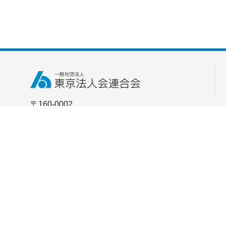
〒160-0002
東京都新宿区四谷坂町5番6号
全法連会館3F [
アクセス
]
TEL：03-3357-0771
FAX：03-3357-0772
お問い合わせはこちら