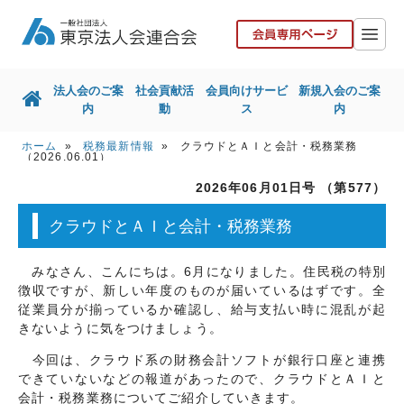
法人会のご案
社会貢献活
会員向けサービ
新規入会のご案
内
動
ス
内
ホーム
»
税務最新情報
» クラウドとＡＩと会計・税務業務
ホーム
法人会のご案内
（2026.06.01）
2026年06月01日号 （第577）
社会貢献活動
会員向けサービス
クラウドとＡＩと会計・税務業務
新規入会のご案内
国税局との取組
東京都との取組
その他取組
みなさん、こんにちは。6月になりました。住民税の特別
徴収ですが、新しい年度のものが届いているはずです。全
リンク集
お問い合せ
従業員分が揃っているか確認し、給与支払い時に混乱が起
きないように気をつけましょう。
協力会社の皆様へ
今回は、クラウド系の財務会計ソフトが銀行口座と連携
できていないなどの報道があったので、クラウドとＡＩと
会計・税務業務についてご紹介していきます。