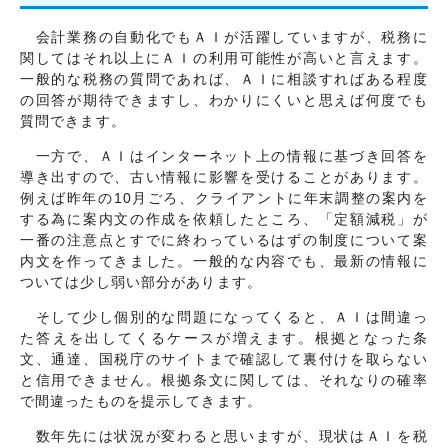
会計業務の自動化でもＡＩが活躍していますが、税務に
関してはそれ以上にＡＩの利用可能性が高いと言えます。
一般的な税務の質問であれば、ＡＩに相談すればある程度
の回答が期待できますし、わかりにくいと思えば何度でも
質問できます。
一方で、ＡＩはインターネット上の情報に基づき回答を
導き出すので、古い情報に影響を受けることがあります。
例えば昨年の10月ごろ、クライアントに年末調整の案内を
する為に案内文の作成を依頼したところ、「定額減税」が
一番の注意点とすでに終わっているはずの制度について案
内文を作ってきました。一般的な内容でも、最新の情報に
ついては少し弱い部分があります。
そして少し個別的な問題になってくると、ＡＩは間違っ
た答えを出してくるケースが増えます。根拠となった条
文、通達、国税庁のサイトまで確認して裏付けを取らない
と信用できません。根拠条文に関しては、それなりの確率
で間違ったものを提示してきます。
数年先には状況が変わると思いますが、現状はＡＩを税