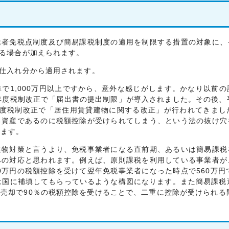
者免税点制度及び簡易課税制度の適用を制限する措置の対象に、
ある場合が加えられます。
仕入れ分から適用されます。
1,000万円以上ですから、意外な感じがします。かなり以前
年度税制改正で「届出書の提出制限」が導入されました。その後、
年度税制改正で「居住用賃貸建物に関する改正」が行われてきまし
る資産であるのに税額控除が受けられてしまう、という法の抜け穴
います。
物対策と言うより、免税事業者になる直前期、あるいは簡易課税
への対応と思われます。例えば、原則課税を利用している事業者が
50万円の税額控除を受けて翌年免税事業者になった時点で560万円
は国に補填してもらっているような構図になります。また簡易課税
売却で90％の税額控除を受けることで、二重に控除が受けられる