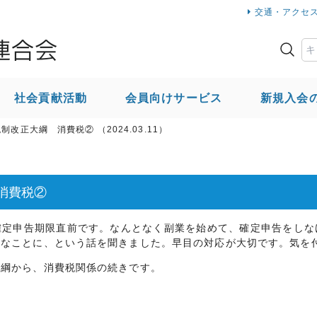
交通・アクセ
社会貢献活動
会員向けサービス
新規入会
法人会のご案内
改正大綱 消費税② （2024.03.11）
新規入会のご案内
その他取組
消費税②
協力会社の皆様へ
定申告期限直前です。なんとなく副業を始めて、確定申告をしな
変なことに、という話を聞きました。早目の対応が大切です。気を
綱から、消費税関係の続きです。
個人情報について
サ