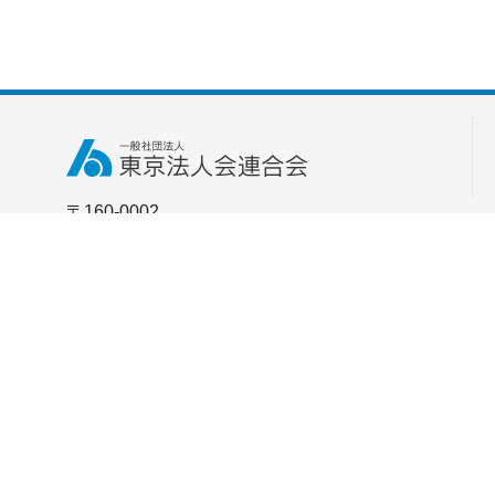
〒160-0002
東京都新宿区四谷坂町5番6号
全法連会館3F [
アクセス
]
TEL：03-3357-0771
FAX：03-3357-0772
お問い合わせはこちら