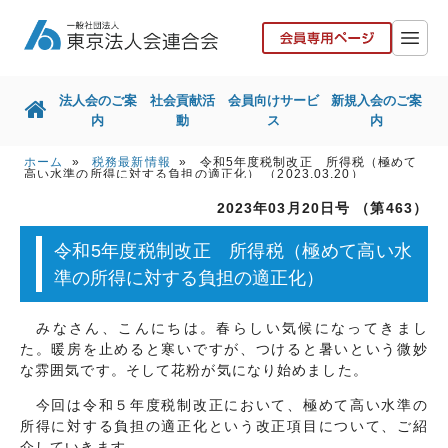
法人会のご案
社会貢献活
会員向けサービ
新規入会のご案
内
動
ス
内
ホーム
»
税務最新情報
» 令和5年度税制改正 所得税（極めて
ホーム
法人会のご案内
高い水準の所得に対する負担の適正化） （2023.03.20）
2023年03月20日号 （第463）
社会貢献活動
会員向けサービス
令和5年度税制改正 所得税（極めて高い水
新規入会のご案内
国税局との取組
準の所得に対する負担の適正化）
東京都との取組
その他取組
みなさん、こんにちは。春らしい気候になってきまし
リンク集
お問い合せ
た。暖房を止めると寒いですが、つけると暑いという微妙
な雰囲気です。そして花粉が気になり始めました。
協力会社の皆様へ
今回は令和５年度税制改正において、極めて高い水準の
所得に対する負担の適正化という改正項目について、ご紹
介していきます。