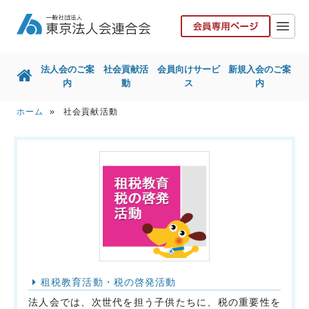
法人会のご案
社会貢献活
会員向けサービ
新規入会のご案
内
動
ス
内
ホーム
» 社会貢献活動
ホーム
法人会のご案内
社会貢献活動
会員向けサービス
新規入会のご案内
国税局との取組
東京都との取組
その他取組
リンク集
お問い合せ
協力会社の皆様へ
租税教育活動・税の啓発活動
法人会では、次世代を担う子供たちに、税の重要性を