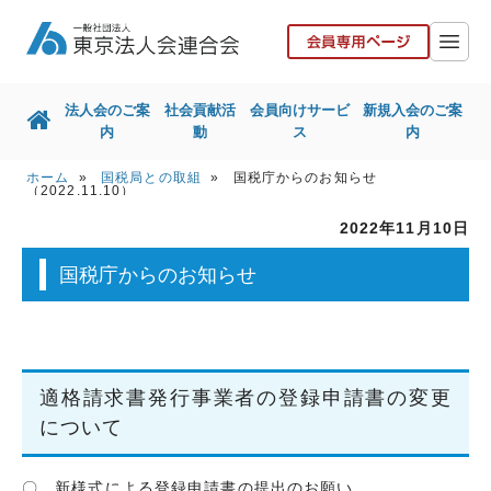
法人会のご案
社会貢献活
会員向けサービ
新規入会のご案
内
動
ス
内
ホーム
»
国税局との取組
» 国税庁からのお知らせ
ホーム
法人会のご案内
（2022.11.10）
2022年11月10日
社会貢献活動
会員向けサービス
国税庁からのお知らせ
新規入会のご案内
国税局との取組
東京都との取組
その他取組
リンク集
お問い合せ
適格請求書発行事業者の登録申請書の変更
協力会社の皆様へ
について
〇 新様式による登録申請書の提出のお願い